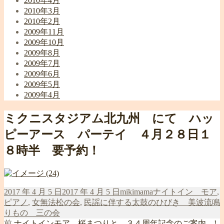
2010年4月
2010年3月
2010年2月
2009年11月
2009年10月
2009年8月
2009年7月
2009年6月
2009年5月
2009年4月
ミクニスタジアム北九州 にて ハッ
ピーアース パーテイ ４月２８日１
８時半 要予約！
投
作
カ
2017 年 4 月 5 日
2017 年 4 月 5 日
mikimama
ナイトイン モア
,
稿
成
テ
ピアノ
,
女無法松の会
,
民謡に伴する太鼓のひびき 美波流鳴
日:
者
ゴ
りもの 三の会
前
リ
前
ナイトインモア 桜まつりと ３４周年記念のご案内 !