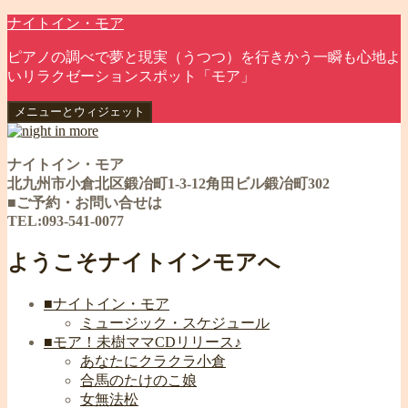
コ
ナイトイン・モア
ン
ピアノの調べで夢と現実（うつつ）を行きかう一瞬も心地よ
テ
いリラクゼーションスポット「モア」
ン
ツ
メニューとウィジェット
へ
ス
キ
ナイトイン・モア
ッ
北九州市小倉北区鍛冶町1-3-12角田ビル鍛冶町302
プ
■ご予約・お問い合せは
TEL:093-541-0077
ようこそナイトインモアへ
■ナイトイン・モア
ミュージック・スケジュール
■モア！未樹ママCDリリース♪
あなたにクラクラ小倉
合馬のたけのこ娘
女無法松