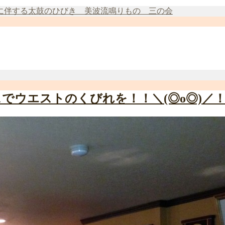
に伴する太鼓のひびき 美波流鳴りもの 三の会
でウエストのくびれを！！＼(◎o◎)／