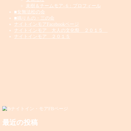
未樹＆チームモア- 6：プロフィール
■女無法松の会
■鳴りもの・三の会
ナイトインモアFacebookページ
ナイトインモア 大人の文化祭 ２０１５
ナイトインモア ２０１５
ナイトイン・モアFBページ
最近の投稿