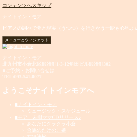
コンテンツへスキップ
ナイトイン・モア
ピアノの調べで夢と現実（うつつ）を行きかう一瞬も心地よ
メニューとウィジェット
ナイトイン・モア
北九州市小倉北区鍛冶町1-3-12角田ビル鍛冶町302
■ご予約・お問い合せは
TEL:093-541-0077
ようこそナイトインモアへ
■ナイトイン・モア
ミュージック・スケジュール
■モア！未樹ママCDリリース♪
あなたにクラクラ小倉
合馬のたけのこ娘
女無法松