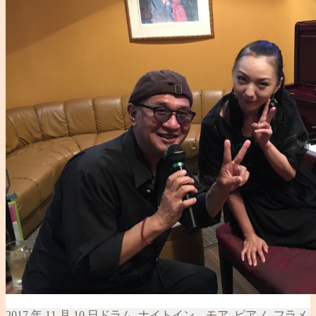
投
カ
2017 年 11 月 10 日
ドラム
,
ナイトイン モア
,
ピアノ
,
フラメ