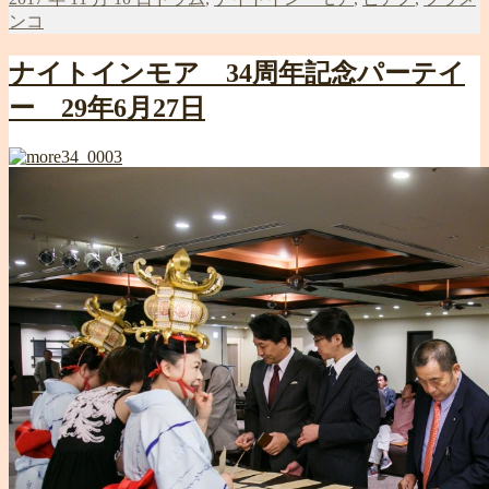
稿
テ
ンコ
日:
ゴ
リ
ナイトインモア 34周年記念パーテイ
ー
ー 29年6月27日