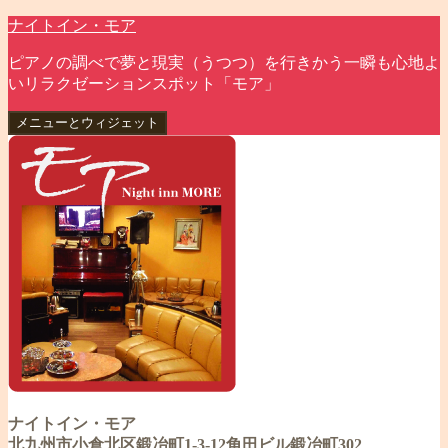
コ
ナイトイン・モア
ン
ピアノの調べで夢と現実（うつつ）を行きかう一瞬も心地よ
テ
いリラクゼーションスポット「モア」
ン
ツ
メニューとウィジェット
へ
ス
キ
ッ
プ
ナイトイン・モア
北九州市小倉北区鍛冶町1-3-12角田ビル鍛冶町302