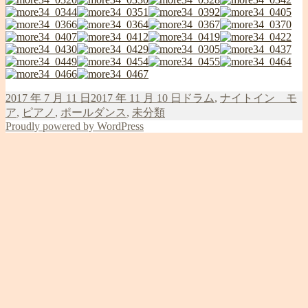
投
カ
2017 年 7 月 11 日
2017 年 11 月 10 日
ドラム
,
ナイトイン モ
稿
テ
ア
,
ピアノ
,
ポールダンス
,
未分類
日:
Proudly powered by WordPress
ゴ
リ
ー