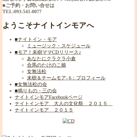
■ご予約・お問い合せは
TEL:093-541-0077
ようこそナイトインモアへ
■ナイトイン・モア
ミュージック・スケジュール
■モア！未樹ママCDリリース♪
あなたにクラクラ小倉
合馬のたけのこ娘
女無法松
未樹＆チームモア- 6：プロフィール
■女無法松の会
■鳴りもの・三の会
ナイトインモアFacebookページ
ナイトインモア 大人の文化祭 ２０１５
ナイトインモア ２０１５